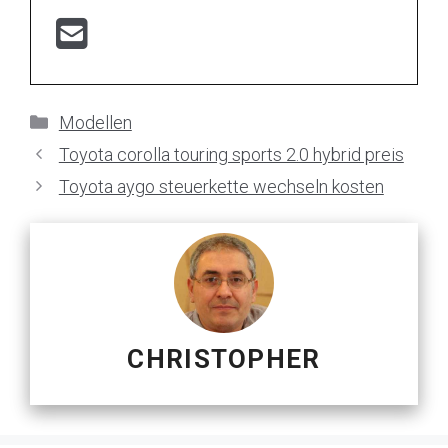
Kategorien
Modellen
Toyota corolla touring sports 2.0 hybrid preis
Toyota aygo steuerkette wechseln kosten
CHRISTOPHER