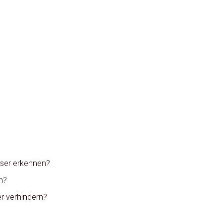
iser erkennen?
n?
er verhindern?