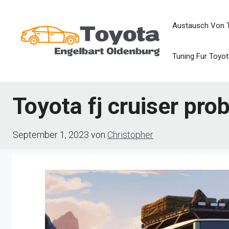
Zum
Austausch Von 
Inhalt
springen
Tuning Fur Toyot
Toyota fj cruiser pro
September 1, 2023
von
Christopher