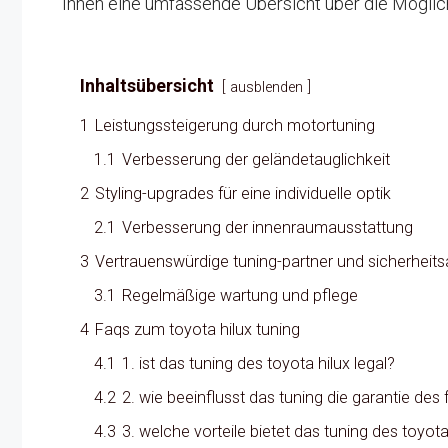
Ihnen eine umfassende Übersicht über die Möglich
Inhaltsübersicht
ausblenden
1
Leistungssteigerung durch motortuning
1.1
Verbesserung der geländetauglichkeit
2
Styling-upgrades für eine individuelle optik
2.1
Verbesserung der innenraumausstattung
3
Vertrauenswürdige tuning-partner und sicherheit
3.1
Regelmäßige wartung und pflege
4
Faqs zum toyota hilux tuning
4.1
1. ist das tuning des toyota hilux legal?
4.2
2. wie beeinflusst das tuning die garantie des
4.3
3. welche vorteile bietet das tuning des toyota