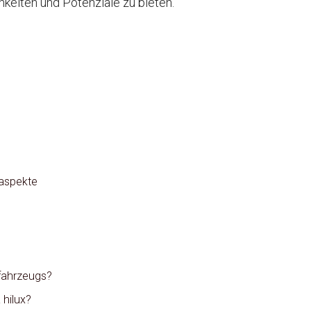
keiten und Potenziale zu bieten.
saspekte
 fahrzeugs?
 hilux?