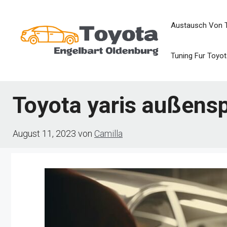
Zum
Austausch Von 
Inhalt
springen
Tuning Fur Toyot
Toyota yaris außens
August 11, 2023
von
Camilla