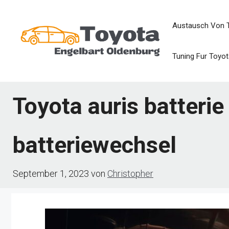
Zum
Austausch Von 
Inhalt
springen
Tuning Fur Toyot
Toyota auris batterie
batteriewechsel
September 1, 2023
von
Christopher