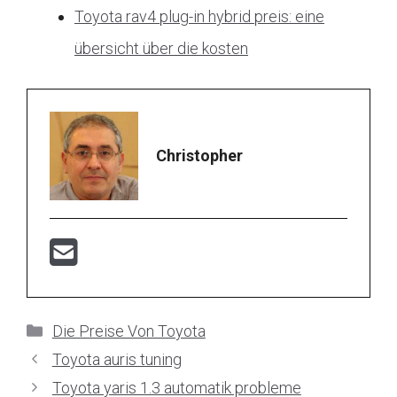
Toyota rav4 plug-in hybrid preis: eine
übersicht über die kosten
Christopher
Kategorien
Die Preise Von Toyota
Toyota auris tuning
Toyota yaris 1.3 automatik probleme